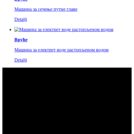
Машина за сечење путне главе
Detalji
Вруће
Машина за електрет воде растопљеном водом
Detalji