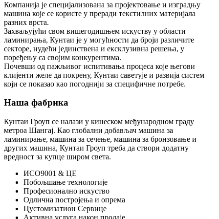
Компанија је специјализована за пројектовање и изградњу
машина које се користе у преради текстилних материјала
разних врста.
Захваљујући свом вишегодишњем искуству у области
ламинирања, Кунтаи је у могућности да броји различите
секторе, нудећи јединствена и ексклузивна решења, у
поређењу са својим конкурентима.
Почевши од пажљивог испитивања процеса које његови
клијенти желе да покрену, Кунтаи саветује и развија систем
који се показао као погоднији за специфичне потребе.
Наша фабрика
Кунтаи Гроуп се налази у кинеском међународном граду
метроа Шангај. Као глобални добављач машина за
ламинирање, машина за сечење, машина за бронзовање и
других машина, Кунтаи Гроуп треба да створи додатну
вредност за купце широм света.
ИСО9001 & ЦЕ
Побољшање технологије
Професионално искуство
Одлична постројења и опрема
Цустомизатион Сервице
Активна услуга након продаје