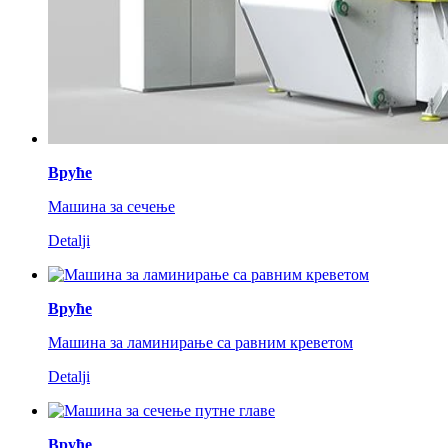
Вруће
Машина за сечење
Detalji
Вруће
Машина за ламинирање са равним креветом
Detalji
Вруће