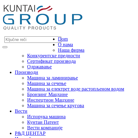
Dom
О нама
Наша фирма
Конкурентске предности
Сертификат производа
Одржавање
Производи
Машина за ламинирање
Машина за сечење
Машина за електрет воде растопљеном водом
Бронзинг Мацхине
Инспецтион Мацхине
Машина за сечење кругова
Вести
Испорука машина
Кунтаи Патент
Вести компаније
Р&Д ЦЕНТАР