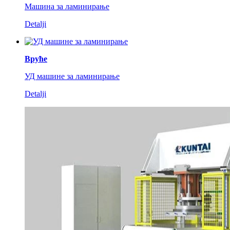
Машина за ламинирање
Detalji
Вруће
УД машине за ламинирање
Detalji