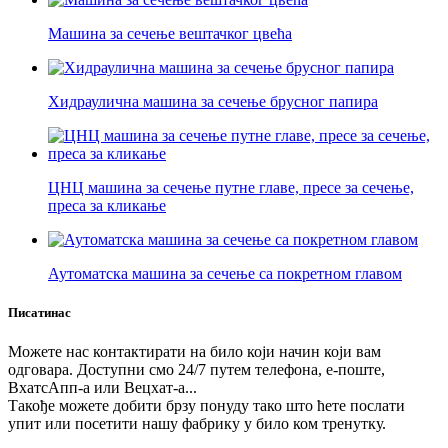
Машина за сечење вештачког цвећа
Хидраулична машина за сечење брусног папира
ЦНЦ машина за сечење путне главе, пресе за сечење,
преса за кликање
Аутоматска машина за сечење са покретном главом
Писати
нас
Можете нас контактирати на било који начин који вам
одговара. Доступни смо 24/7 путем телефона, е-поште,
ВхатсАпп-а или Вецхат-а...
Такође можете добити брзу понуду тако што ћете послати
упит или посетити нашу фабрику у било ком тренутку.