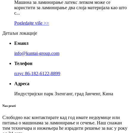
Машина за ламинирање латекс лепком може се
користити за ламинирање два слоја материјала као што
с...
Pogledajte više >>
Детаљи локације
Емаил
info@kuntai-group.com
Телефон
плус 86-182-6122-8899
Адреса
Индустријски парк Зхенганг, град Јанченг, Кина
Nas prati
Слободно нас контактирате кад год имате недоумице или
питања о машинама за ламинирање и сечење. Наш снажан
тим техничара и инжењера ће израдити решење за вас у року