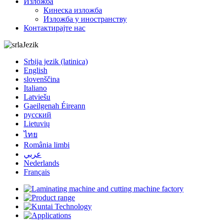
Изложба
Кинеска изложба
Изложба у иностранству
Контактирајте нас
Jezik
Srbija jezik (latinica)
English
slovenščina
Italiano
Latviešu
Gaeilgenah Éireann
русский
Lietuvių
ไทย
România limbi
عربي
Nederlands
Français