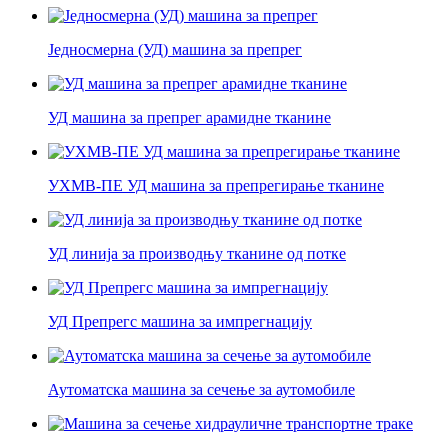
Једносмерна (УД) машина за препрег
УД машина за препрег арамидне тканине
УХМВ-ПЕ УД машина за препрегирање тканине
УД линија за производњу тканине од потке
УД Препрегс машина за импрегнацију
Аутоматска машина за сечење за аутомобиле