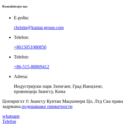
Kontaktirajte nas
E-pošta:
christin@kuntai-group.com
Telefon:
+8615051080850
Telefon:
+86-515-88869412
Adresa:
Индустријски парк Зхенганг, Град Ианцхенг,
провинција Јиангсу, Кина
Цопиригхт © Јиангсу Кунтаи Мацхинери Цо, Лтд Сва права
задржана.
подешавање приватности
whatsapp
Telefon