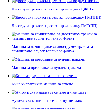
Двострука тракаста преса за производњу ЦФРТ-а
Двострука тракаста преса за производњу ГМТ(ПП)
Машина за ламинирање са двоструком траком за
ламинирање врућег топљивог филма
Машина за пресовање са дуплим тракама
Кина хидраулична машина за сечење
Аутоматска машина за сечење путне главе