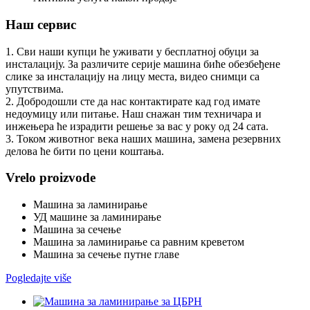
Наш сервис
1. Сви наши купци ће уживати у бесплатној обуци за
инсталацију. За различите серије машина биће обезбеђене
слике за инсталацију на лицу места, видео снимци са
упутствима.
2. Добродошли сте да нас контактирате кад год имате
недоумицу или питање. Наш снажан тим техничара и
инжењера ће израдити решење за вас у року од 24 сата.
3. Током животног века наших машина, замена резервних
делова ће бити по цени коштања.
Vrelo proizvode
Машина за ламинирање
УД машине за ламинирање
Машина за сечење
Машина за ламинирање са равним креветом
Машина за сечење путне главе
Pogledajte više