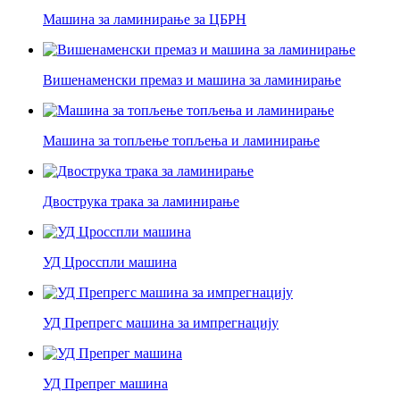
Машина за ламинирање за ЦБРН
Вишенаменски премаз и машина за ламинирање
Машина за топљење топљења и ламинирање
Двострука трака за ламинирање
УД Цросспли машина
УД Препрегс машина за импрегнацију
УД Препрег машина