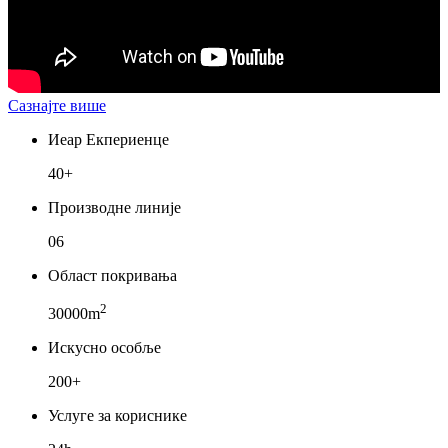
Сазнајте више
Иеар Екпериенце
40+
Производне линије
06
Област покривања
2
30000m
Искусно особље
200+
Услуге за кориснике