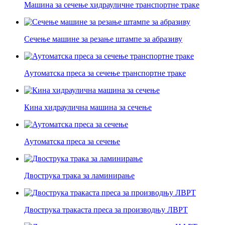
Машина за сечење хидрауличне транспортне траке
Сечење машине за резање штампе за абразиву
Аутоматска преса за сечење транспортне траке
Кина хидраулична машина за сечење
Аутоматска преса за сечење
Двострука трака за ламинирање
Двострука тракаста преса за производњу ЛВРТ