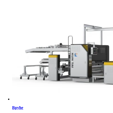
Вруће