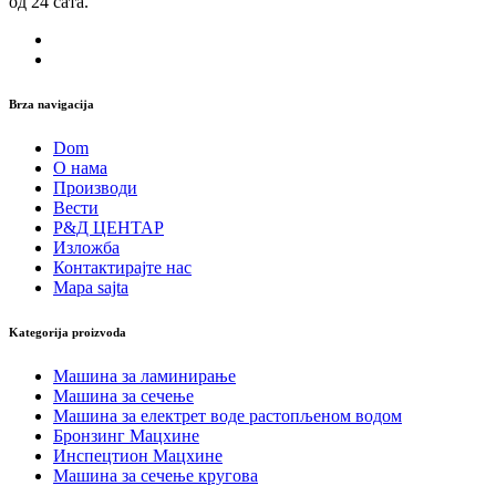
од 24 сата.
Brza navigacija
Dom
О нама
Производи
Вести
Р&Д ЦЕНТАР
Изложба
Контактирајте нас
Mapa sajta
Kategorija proizvoda
Машина за ламинирање
Машина за сечење
Машина за електрет воде растопљеном водом
Бронзинг Мацхине
Инспецтион Мацхине
Машина за сечење кругова